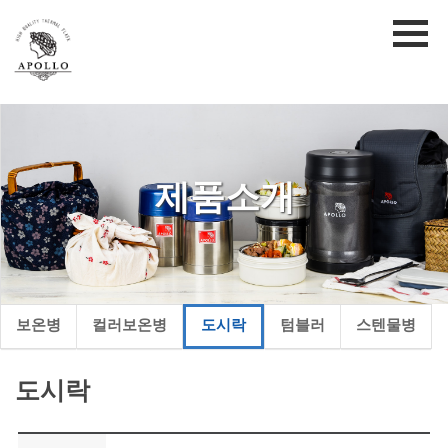
제품소개
보온병
컬러보온병
도시락
텀블러
스텐물병
도시락