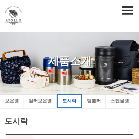
제품소개
보온병
컬러보온병
도시락
텀블러
스텐물병
도시락