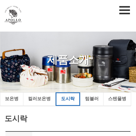
제품소개
보온병
컬러보온병
도시락
텀블러
스텐물병
도시락