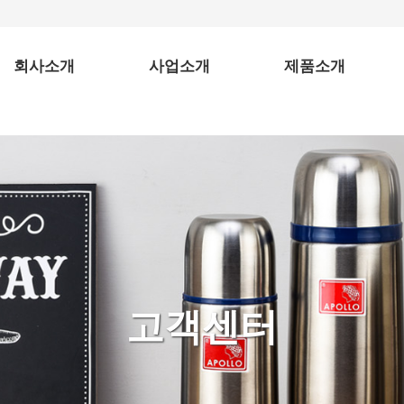
회사소개
사업소개
제품소개
소개말
사업분야
보온병
찾아오시는 길
컬러보온병
도시락
텀블러
스텐물병
고객센터